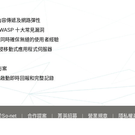
內容傳遞及網路彈性
OWASP 十大常見漏洞
，同時確保無縫的使用者經驗
入侵移動式應用程式伺服器
方案
能啟動即時回報和完整記錄
So-net
|
合作提案
|
菁英招募
|
營業規章
|
隱私權
© So-net Entertainment Taiwan Limited